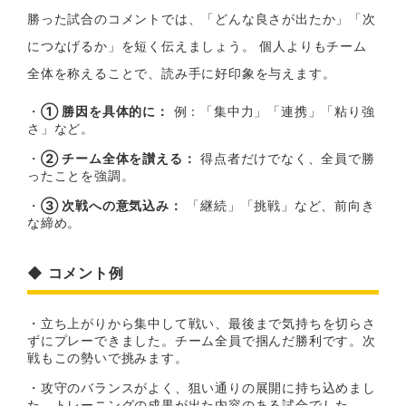
勝った試合のコメントでは、「どんな良さが出たか」「次
につなげるか」を短く伝えましょう。 個人よりもチーム
全体を称えることで、読み手に好印象を与えます。
・
① 勝因を具体的に：
例：「集中力」「連携」「粘り強
さ」など。
・
② チーム全体を讃える：
得点者だけでなく、全員で勝
ったことを強調。
・
③ 次戦への意気込み：
「継続」「挑戦」など、前向き
な締め。
◆ コメント例
・立ち上がりから集中して戦い、最後まで気持ちを切らさ
ずにプレーできました。チーム全員で掴んだ勝利です。次
戦もこの勢いで挑みます。
・攻守のバランスがよく、狙い通りの展開に持ち込めまし
た。トレーニングの成果が出た内容のある試合でした。