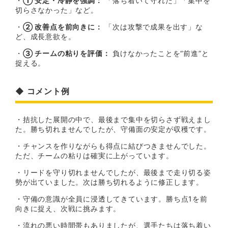
・
① 安定・冷静を強調：
「落ち着いて守れた」「集中を
切らさなかった」など。
・
② 改善点を前向きに：
「次は攻撃で成果を出す」な
ど、成長意欲を。
・
③ チームの粘りを評価：
負けなかったことを“前進”と
捉える。
◆ コメント例
・拮抗した展開の中で、最後まで集中を切らさず戦えまし
た。勝ち切れませんでしたが、守備面の安定が収穫です。
・チャンスを作りながらも得点に結びつきませんでした。
ただ、チームの粘りは確実に上がっています。
・リードを守り切れませんでしたが、最後まで走り切る姿
勢が出ていました。次は勝ち切れるように修正します。
・守備の意識が全員に浸透してきています。勝ち点1を前
向きに捉え、次戦に挑みます。
・流れの悪い時間帯もありましたが、選手たちは落ち着い